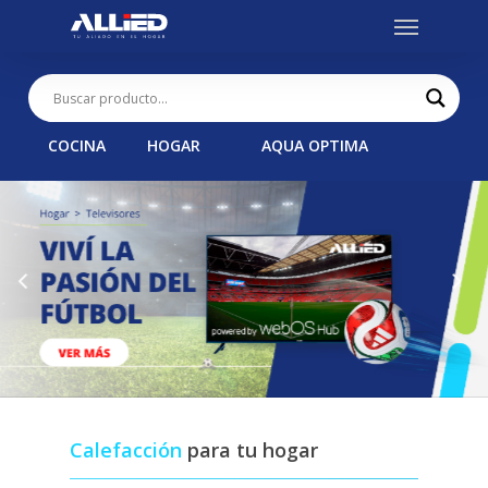
Menu
Skip
to
main
content
COCINA
HOGAR
AQUA OPTIMA
Calefacción
para tu hogar