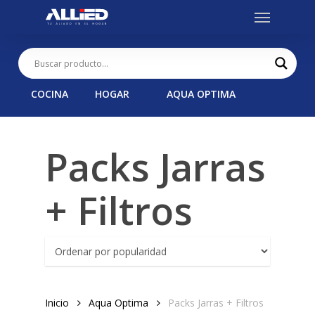
Menu
Skip
to
main
content
COCINA
HOGAR
AQUA OPTIMA
Packs Jarras
+ Filtros
Inicio
Aqua Optima
Packs Jarras + Filtros