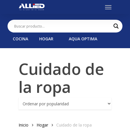
Menu
Skip
to
main
content
COCINA
HOGAR
AQUA OPTIMA
Cuidado de
la ropa
Inicio
Hogar
Cuidado de la ropa