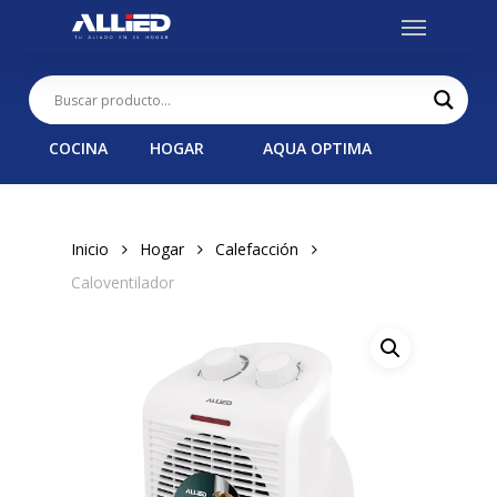
Menu
Skip
to
main
content
COCINA
HOGAR
AQUA OPTIMA
Inicio
Hogar
Calefacción
Caloventilador