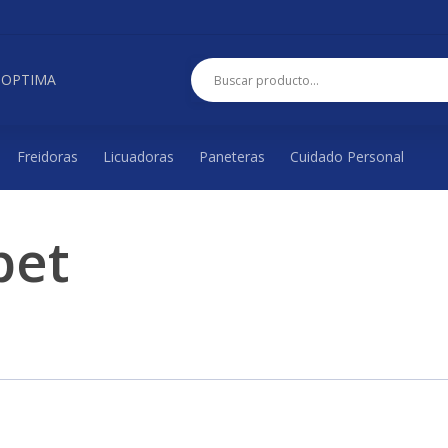
 OPTIMA
Freidoras
Licuadoras
Paneteras
Cuidado Personal
pet