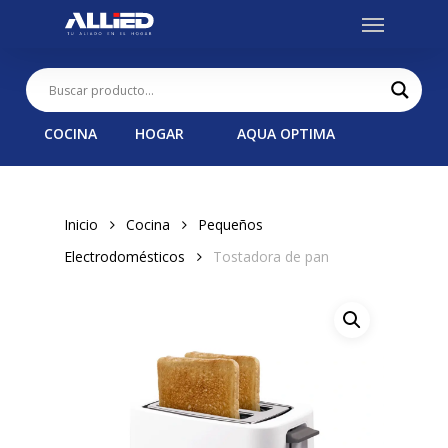
Menu
Skip
to
main
content
COCINA
HOGAR
AQUA OPTIMA
Inicio
Cocina
Pequeños
Electrodomésticos
Tostadora de pan