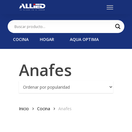
Menu
Skip
to
main
content
COCINA
HOGAR
AQUA OPTIMA
Anafes
Inicio
Cocina
Anafes