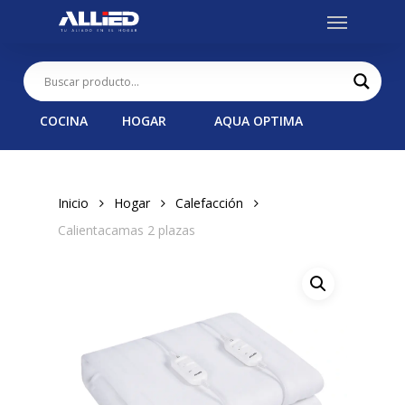
Menu
Skip
to
main
content
COCINA
HOGAR
AQUA OPTIMA
Inicio
Hogar
Calefacción
Calientacamas 2 plazas