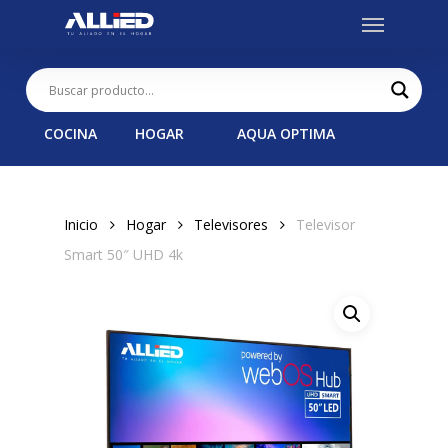
Menu
Skip
to
main
content
COCINA
HOGAR
AQUA OPTIMA
Inicio
Hogar
Televisores
Televisor
Smart 50″ UHD 4k