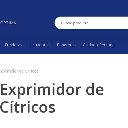
 OPTIMA
Freidoras
Licuadoras
Paneteras
Cuidado Personal
Exprimidor de Cítricos
Exprimidor de
Cítricos