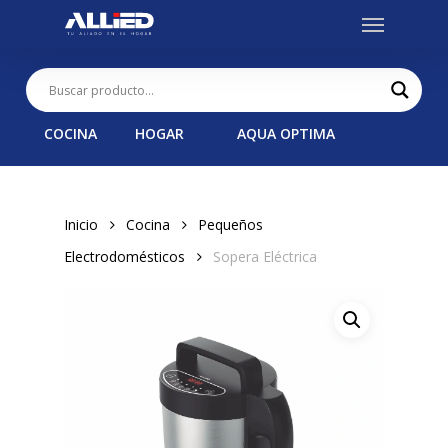
Menu
Skip
to
main
content
COCINA
HOGAR
AQUA OPTIMA
Inicio
Cocina
Pequeños
Electrodomésticos
Sopera Eléctrica