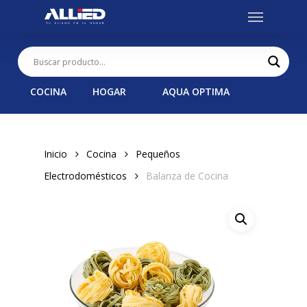
Menu
Skip
to
main
content
COCINA
HOGAR
AQUA OPTIMA
Inicio
Cocina
Pequeños
Electrodomésticos
Balanza de Cocina