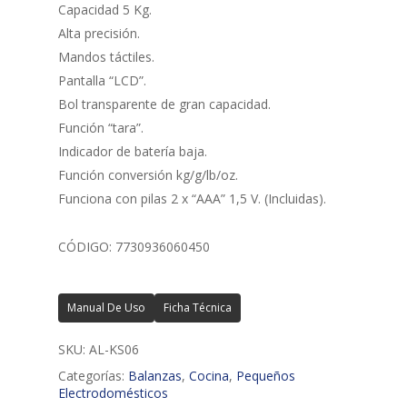
Capacidad 5 Kg.
Alta precisión.
Mandos táctiles.
Pantalla “LCD”.
Bol transparente de gran capacidad.
Función “tara”.
Indicador de batería baja.
Función conversión kg/g/lb/oz.
Funciona con pilas 2 x “AAA” 1,5 V. (Incluidas).
CÓDIGO: 7730936060450
Manual De Uso
Ficha Técnica
SKU:
AL-KS06
Categorías:
Balanzas
,
Cocina
,
Pequeños
Electrodomésticos